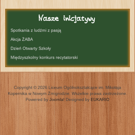
Nasze
inicjatywy
Spotkania z ludźmi z pasją
Akcja ŻABA
Dzień Otwarty Szkoły
Międzyszkolny konkurs recytatorski
Copyright © 2026 Liceum Ogólnokształcące im. Mikołaja
Kopernika w Nowym Żmigrodzie. Wszelkie prawa zastrzeżone.
Powered by
Joomla!
Designed by
EUKARIO