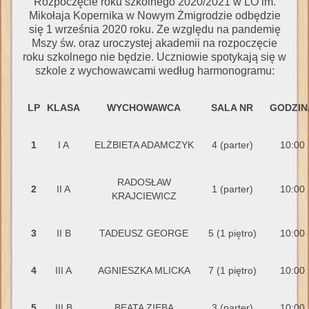
Rozpoczęcie roku szkolnego 2020/2021 w LO im.
Mikołaja Kopernika w Nowym Żmigrodzie odbędzie
się 1 września 2020 roku. Ze względu na pandemię
Mszy św. oraz uroczystej akademii na rozpoczęcie
roku szkolnego nie będzie. Uczniowie spotykają się w
szkole z wychowawcami według harmonogramu:
LP
KLASA
WYCHOWAWCA
SALA NR
GODZIN
1
I A
ELŻBIETA ADAMCZYK
4 (parter)
10:00
RADOSŁAW
2
II A
1 (parter)
10:00
KRAJCIEWICZ
3
II B
TADEUSZ GEORGE
5 (1 piętro)
10:00
4
III A
AGNIESZKA MLICKA
7 (1 piętro)
10:00
5
III B
BEATA ZIĘBA
3 (parter)
10:00