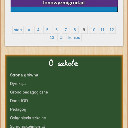
«
start
4
5
6
7
8
9
10
11
12
»
13
koniec
O
szkole
Strona główna
Dyrekcja
Grono pedagogiczne
Dane IOD
Pedagog
Osiągnięcia szkolne
Schronisko/internat