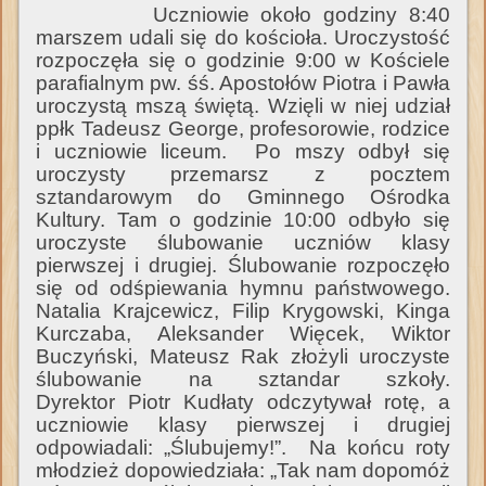
Uczniowie około godziny 8:40
marszem udali się do kościoła. Uroczystość
rozpoczęła się o godzinie 9:00 w Kościele
parafialnym pw. śś. Apostołów Piotra i Pawła
uroczystą mszą świętą. Wzięli w niej udział
ppłk Tadeusz George, profesorowie, rodzice
i uczniowie liceum. Po mszy odbył się
uroczysty przemarsz z pocztem
sztandarowym do Gminnego Ośrodka
Kultury. Tam o godzinie 10:00 odbyło się
uroczyste ślubowanie uczniów klasy
pierwszej i drugiej. Ślubowanie rozpoczęło
się od odśpiewania hymnu państwowego.
Natalia Krajcewicz, Filip Krygowski, Kinga
Kurczaba, Aleksander Więcek, Wiktor
Buczyński, Mateusz Rak złożyli uroczyste
ślubowanie na sztandar szkoły.
Dyrektor Piotr Kudłaty odczytywał rotę, a
uczniowie klasy pierwszej i drugiej
odpowiadali: „Ślubujemy!”. Na końcu roty
młodzież dopowiedziała: „Tak nam dopomóż