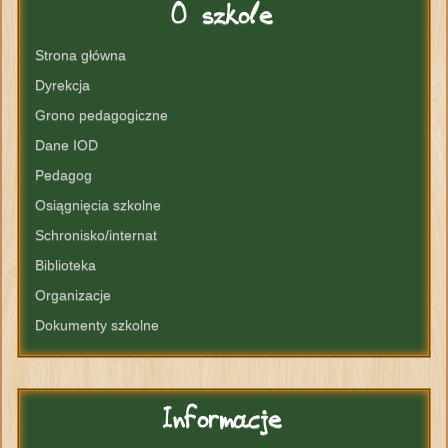
O
szkole
Strona główna
Dyrekcja
Grono pedagogiczne
Dane IOD
Pedagog
Osiągnięcia szkolne
Schronisko/internat
Biblioteka
Organizacje
Dokumenty szkolne
Informacje