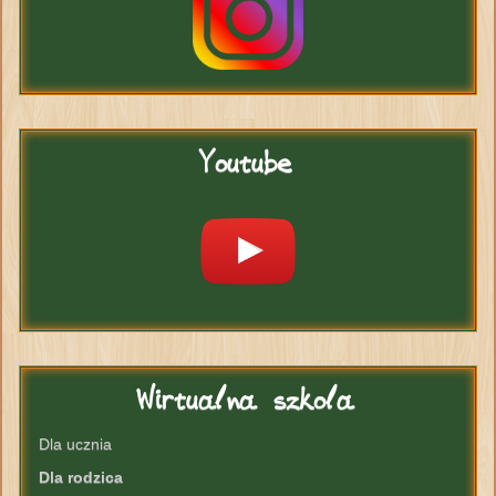
Youtube
Wirtualna
szkola
Dla ucznia
Dla rodzica