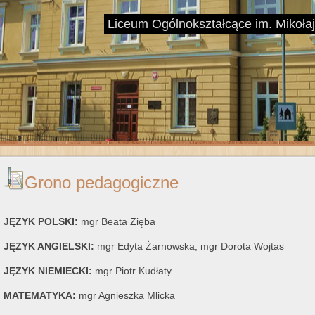
Liceum Ogólnokształcące im. Mikoł
Grono pedagogiczne
JĘZYK POLSKI:
mgr Beata Zięba
JĘZYK ANGIELSKI:
mgr Edyta Żarnowska, mgr Dorota Wojtas
JĘZYK NIEMIECKI:
mgr Piotr Kudłaty
MATEMATYKA:
mgr Agnieszka Mlicka