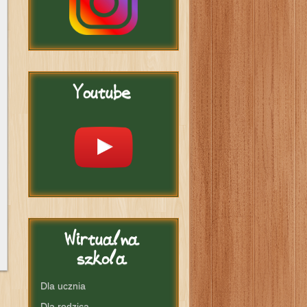
Youtube
Wirtualna
szkola
Dla ucznia
Dla rodzica