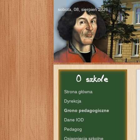
sobota, 08, sierpień 2026
O
szkole
Strona główna
Dyrekcja
Grono pedagogiczne
Dane IOD
Pedagog
Osiągnięcia szkolne