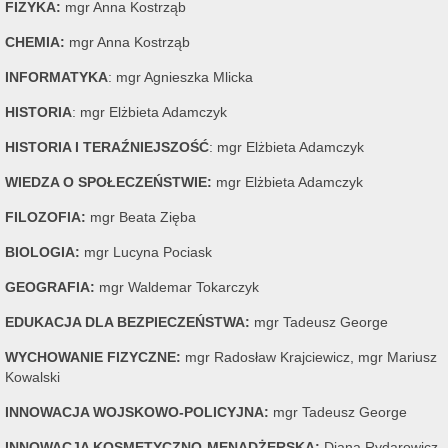
FIZYKA:
mgr Anna Kostrząb
CHEMIA:
mgr Anna Kostrząb
INFORMATYKA
: mgr Agnieszka Mlicka
HISTORIA
: mgr Elżbieta Adamczyk
HISTORIA I TERAŹNIEJSZOŚĆ
: mgr Elżbieta Adamczyk
WIEDZA O SPOŁECZEŃSTWIE:
mgr Elżbieta Adamczyk
FILOZOFIA:
mgr Beata Zięba
BIOLOGIA:
mgr Lucyna Pociask
GEOGRAFIA:
mgr Waldemar Tokarczyk
EDUKACJA DLA BEZPIECZEŃSTWA:
mgr Tadeusz George
WYCHOWANIE FIZYCZNE:
mgr Radosław Krajciewicz, mgr Mariusz
Kowalski
INNOWACJA WOJSKOWO-POLICYJNA:
mgr Tadeusz George
INNOWACJA KOSMETYCZNO-MENADŻERSKA:
Diana Rydarowicz