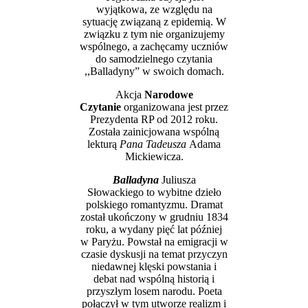
wyjątkowa, ze względu na
sytuację związaną z epidemią. W
związku z tym nie organizujemy
wspólnego, a zachęcamy uczniów
do samodzielnego czytania
,,Balladyny” w swoich domach.
Akcja
Narodowe
Czytanie
organizowana jest przez
Prezydenta RP od 2012 roku.
Została zainicjowana wspólną
lekturą
Pana Tadeusza
Adama
Mickiewicza.
Balladyna
Juliusza
Słowackiego to wybitne dzieło
polskiego romantyzmu. Dramat
został ukończony w grudniu 1834
roku, a wydany pięć lat później
w Paryżu. Powstał na emigracji w
czasie dyskusji na temat przyczyn
niedawnej klęski powstania i
debat nad wspólną historią i
przyszłym losem narodu. Poeta
połączył w tym utworze realizm i