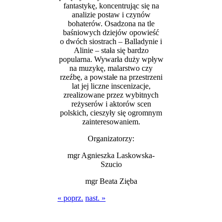
fantastykę, koncentrując się na
analizie postaw i czynów
bohaterów. Osadzona na tle
baśniowych dziejów opowieść
o dwóch siostrach – Balladynie i
Alinie – stała się bardzo
popularna. Wywarła duży wpływ
na muzykę, malarstwo czy
rzeźbę, a powstałe na przestrzeni
lat jej liczne inscenizacje,
zrealizowane przez wybitnych
reżyserów i aktorów scen
polskich, cieszyły się ogromnym
zainteresowaniem.
Organizatorzy:
mgr Agnieszka Laskowska-
Szucio
mgr Beata Zięba
« poprz.
nast. »