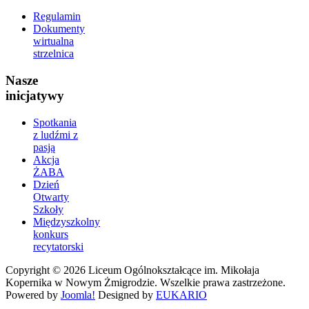
Regulamin
Dokumenty
wirtualna
strzelnica
Nasze
inicjatywy
Spotkania
z ludźmi z
pasją
Akcja
ŻABA
Dzień
Otwarty
Szkoły
Międzyszkolny
konkurs
recytatorski
Copyright © 2026 Liceum Ogólnokształcące im. Mikołaja
Kopernika w Nowym Żmigrodzie. Wszelkie prawa zastrzeżone.
Powered by
Joomla!
Designed by
EUKARIO