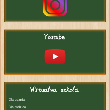
Youtube
Wirtualna
szkola
Dla ucznia
Dla rodzica