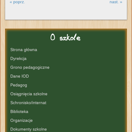
« poprz.
nast. »
O
szkole
Strona główna
Dyrekcja
Grono pedagogiczne
Dane IOD
Pedagog
Osiągnięcia szkolne
Schronisko/internat
Biblioteka
Organizacje
Dokumenty szkolne