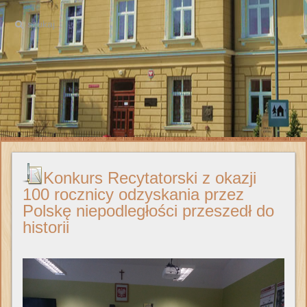
Konkurs Recytatorski z okazji
100 rocznicy odzyskania przez
Polskę niepodległości przeszedł do
historii