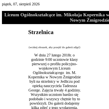
piątek, 07, sierpień 2026
Liceum Ogólnokształcące im. Mikołaja Kopernika 
Nowym Żmigrodzi
Strzelnica
(wciśnij obrazek, aby przejść do galerii zdjęć)
W dniu 27 lutego 2018r. o
godzinie 9:00 uczniowie klasy
pierwszej o profilu policyjno-
wojskowym Liceum
Ogólnokształcącego im. M.
Kopernika w Nowym Żmigrodzie
byli na strzelnicy w Jedliczu pod
opieką nauczyciela Tadeusza
George. Zajęcia trwały 4 godziny.
Wszystkim uczniom bardzo się
podobało i wszyscy chętnie by to
powtórzyli. Do galerii dodajemy
kilka zdjęć z tego wydarzenia.