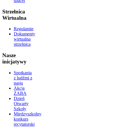
spacer
Strzelnica
Wirtualna
Regulamin
Dokumenty
wirtualna
strzelnica
Nasze
inicjatywy
Spotkania
z ludźmi z
pasją
Akcja
ŻABA
Dzień
Otwarty
Szkoły
Międzyszkolny
konkurs
recytatorski