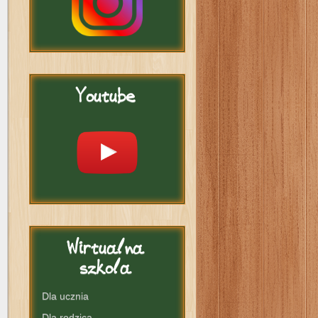
Youtube
Wirtualna
szkola
Dla ucznia
Dla rodzica