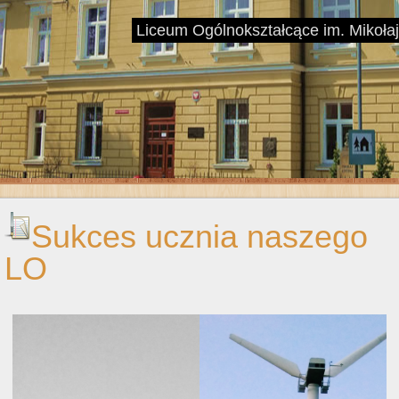
Liceum Ogólnokształcące im. Mikoł
Sukces ucznia naszego
LO