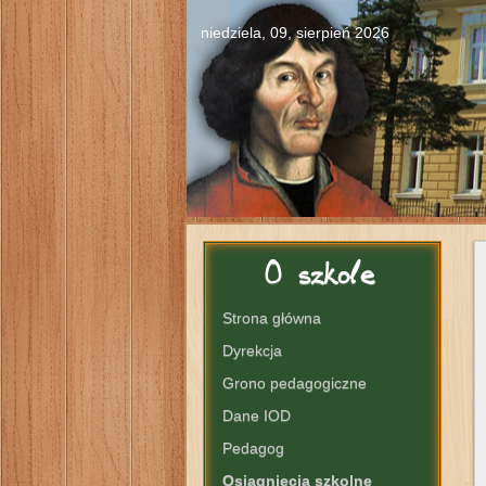
niedziela, 09, sierpień 2026
O
szkole
Strona główna
Dyrekcja
Grono pedagogiczne
Dane IOD
Pedagog
Osiągnięcia szkolne