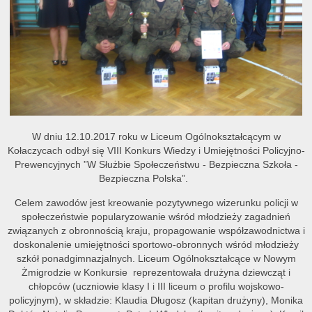
W dniu 12.10.2017 roku w Liceum Ogólnokształcącym w
Kołaczycach odbył się VIII Konkurs Wiedzy i Umiejętności Policyjno-
Prewencyjnych ”W Służbie Społeczeństwu - Bezpieczna Szkoła -
Bezpieczna Polska”.
Celem zawodów jest kreowanie pozytywnego wizerunku policji w
społeczeństwie popularyzowanie wśród młodzieży zagadnień
związanych z obronnością kraju, propagowanie współzawodnictwa i
doskonalenie umiejętności sportowo-obronnych wśród młodzieży
szkół ponadgimnazjalnych. Liceum Ogólnokształcące w Nowym
Żmigrodzie w Konkursie reprezentowała drużyna dziewcząt i
chłopców (uczniowie klasy I i III liceum o profilu wojskowo-
policyjnym), w składzie: Klaudia Długosz (kapitan drużyny), Monika