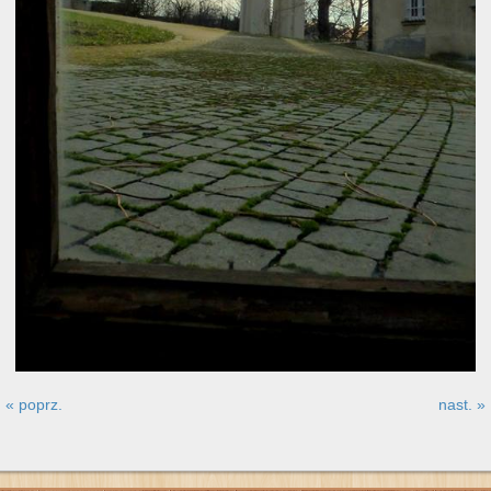
« poprz.
nast. »