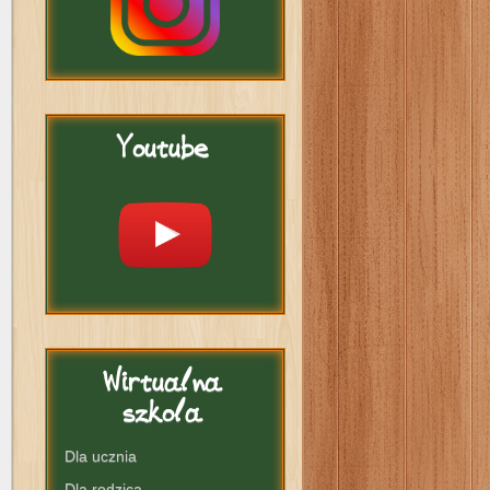
Youtube
Wirtualna
szkola
Dla ucznia
Dla rodzica