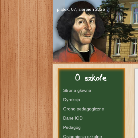
piątek, 07, sierpień 2026
O
szkole
Strona główna
Dyrekcja
Grono pedagogiczne
Dane IOD
Pedagog
Osiągnięcia szkolne